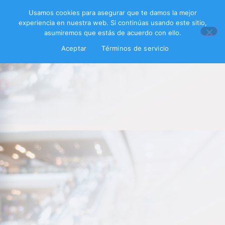
Usamos cookies para asegurar que te damos la mejor
experiencia en nuestra web. Si continúas usando este sitio,
asumiremos que estás de acuerdo con ello.
Aceptar
Términos de servicio