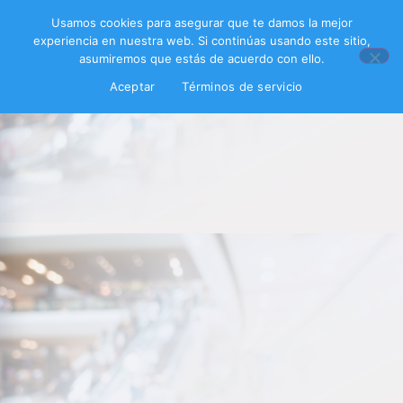
Usamos cookies para asegurar que te damos la mejor
experiencia en nuestra web. Si continúas usando este sitio,
asumiremos que estás de acuerdo con ello.
Aceptar
Términos de servicio