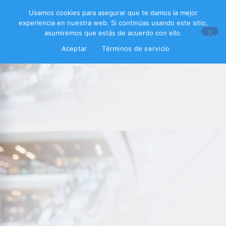
Usamos cookies para asegurar que te damos la mejor
experiencia en nuestra web. Si continúas usando este sitio,
asumiremos que estás de acuerdo con ello.
Aceptar
Términos de servicio