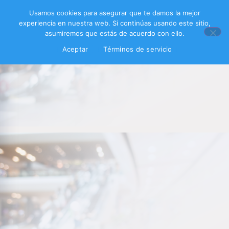
Usamos cookies para asegurar que te damos la mejor
experiencia en nuestra web. Si continúas usando este sitio,
asumiremos que estás de acuerdo con ello.
Aceptar
Términos de servicio