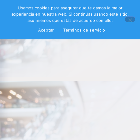
Usamos cookies para asegurar que te damos la mejor
experiencia en nuestra web. Si continúas usando este sitio,
asumiremos que estás de acuerdo con ello.
Aceptar
Términos de servicio