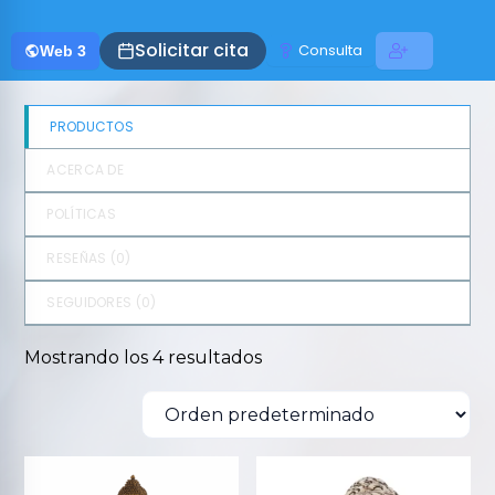
Solicitar cita
Consulta
Web 3
PRODUCTOS
ACERCA DE
POLÍTICAS
RESEÑAS (
0
)
SEGUIDORES (
0
)
Mostrando los 4 resultados