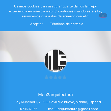
Usamos cookies para asegurar que te damos la mejor
experiencia en nuestra web. Si continúas usando este sitio,
asumiremos que estás de acuerdo con ello.
Aceptar
Términos de servicio
0
de
Mou3arquitectura
5
c./ Ruiseñor 1, 28609 Sevilla la nueva, Madrid, España
678687865
mou3arquitectura@gmail.com