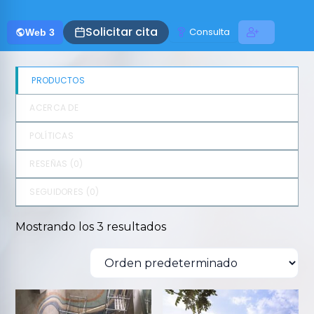
Solicitar cita
Consulta
Web 3
PRODUCTOS
ACERCA DE
POLÍTICAS
RESEÑAS (
0
)
SEGUIDORES (
0
)
Mostrando los 3 resultados