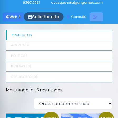
636012931
avazquez@algongames.com
Solicitar cita
Consulta
Web 3
PRODUCTOS
ACERCA DE
POLÍTICAS
RESEÑAS (
0
)
SEGUIDORES (
0
)
Mostrando los 6 resultados