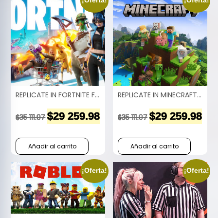
¡Oferta!
¡Oferta!
REPLICATE IN FORTNITE FROM THE REAL WORLD TO THE VIRTUAL WORLD
REPLICATE IN MINECRAFT FROM THE REAL WORLD TO THE VIRTUAL WORLD
$
29 259.98
$
29 259.98
$
35 111.97
$
35 111.97
Añadir al carrito
Añadir al carrito
¡Oferta!
¡Oferta!