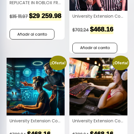
REPLICATE IN ROBLOX FROM THE REAL WORLD TO THE VIRTUAL WORLD
$
29 259.98
University Extension Course in Official Electronic Sports (Esports) Refereeing in Spanish
$
35 111.97
$
468.16
$
702.24
Añadir al carrito
Añadir al carrito
¡Oferta!
¡Oferta!
University Extension Course for Official Electronic Sports (eSports) Coaches in Spanish
University Extension Course for Official Electronic Sports (eSports) Players in Spanish
$
468.16
$
468.16