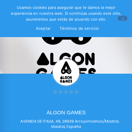
Usamos cookies para asegurar que te damos la mejor
experiencia en nuestra web. Si continúas usando este sitio,
asumiremos que estás de acuerdo con ello.
Aceptar
Términos de servicio
0
de
ALGON GAMES
5
AVENIDA DE ITALIA, 49, 28939 Arroyomolinos/Madrid,
Madrid, España