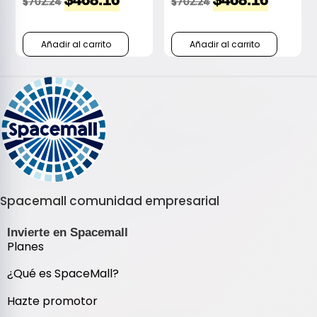
$
702.24
$
702.24
Añadir al carrito
Añadir al carrito
Spacemall comunidad empresarial
Invierte en Spacemall
Planes
¿Qué es SpaceMall?
Hazte promotor