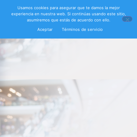
Usamos cookies para asegurar que te damos la mejor
experiencia en nuestra web. Si continúas usando este sitio,
asumiremos que estás de acuerdo con ello.
Aceptar
Términos de servicio