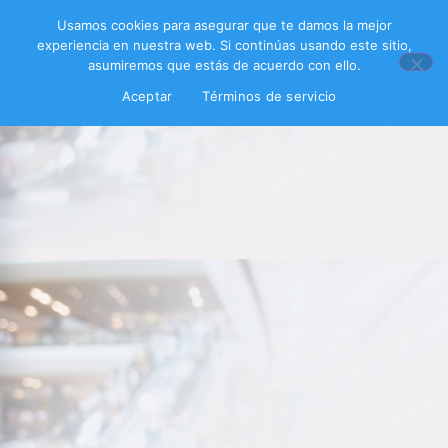
Usamos cookies para asegurar que te damos la mejor
experiencia en nuestra web. Si continúas usando este sitio,
asumiremos que estás de acuerdo con ello.
Aceptar
Términos de servicio