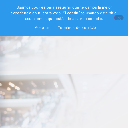
Usamos cookies para asegurar que te damos la mejor
experiencia en nuestra web. Si continúas usando este sitio,
asumiremos que estás de acuerdo con ello.
Aceptar
Términos de servicio