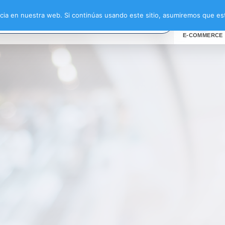
ia en nuestra web. Si continúas usando este sitio, asumiremos que est
E-COMMERCE