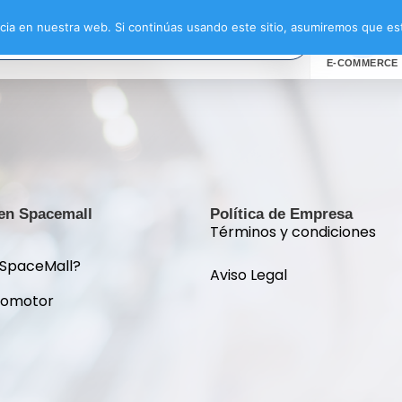
ia en nuestra web. Si continúas usando este sitio, asumiremos que est
E-COMMERCE
 en Spacemall
Política de Empresa
Términos y condiciones
 SpaceMall?
Aviso Legal
romotor