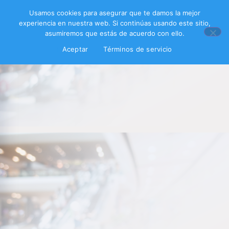
Usamos cookies para asegurar que te damos la mejor
experiencia en nuestra web. Si continúas usando este sitio,
asumiremos que estás de acuerdo con ello.
Aceptar
Términos de servicio