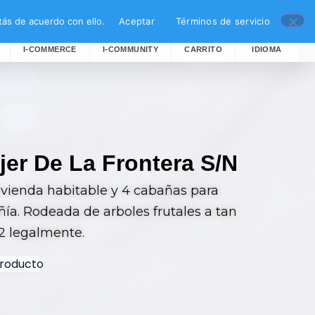
ás de acuerdo con ello.
Aceptar
Términos de servicio
I-COMMERCE
I-COMMUNITY
CARRITO
IDIOMA
jer De La Frontera S/n
ivienda habitable y 4 cabañas para
ñía. Rodeada de arboles frutales a tan
m2 legalmente.
roducto