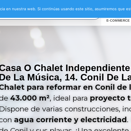
ia en nuestra web. Si continúas usando este sitio, asumiremos que est
E-COMMERCE
Casa O Chalet Independiente
De La Música, 14. Conil De La
Chalet para reformar en Conil de 
de
43.000 m²
, ideal para
proyecto t
Dispone de varias construcciones, i
con
agua corriente y electricidad
.
de Conil y sus playas. ¡Una excelente