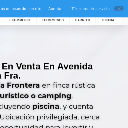
ás de acuerdo con ello.
Aceptar
Términos de servicio
I-COMMERCE
I-COMMUNITY
CARRITO
IDIOMA
 En Venta En Avenida
 Fra.
la Frontera
en finca rústica
urístico o camping
.
ncluyendo
piscina
, y cuenta
 Ubicación privilegiada, cerca
 oportunidad para invertir y