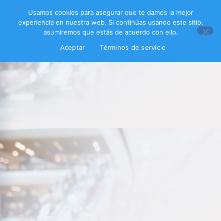
Usamos cookies para asegurar que te damos la mejor
experiencia en nuestra web. Si continúas usando este sitio,
asumiremos que estás de acuerdo con ello.
Aceptar
Términos de servicio