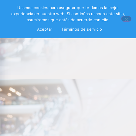
Usamos cookies para asegurar que te damos la mejor
experiencia en nuestra web. Si continúas usando este sitio,
asumiremos que estás de acuerdo con ello.
Aceptar
Términos de servicio