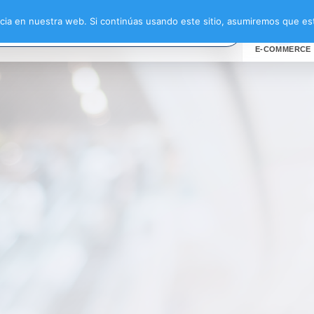
ia en nuestra web. Si continúas usando este sitio, asumiremos que est
E-COMMERCE