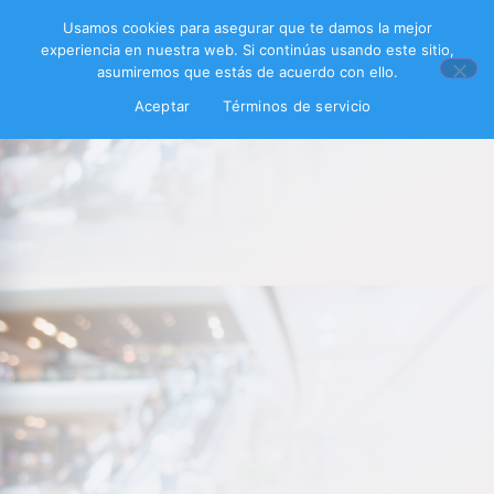
Usamos cookies para asegurar que te damos la mejor
experiencia en nuestra web. Si continúas usando este sitio,
asumiremos que estás de acuerdo con ello.
Aceptar
Términos de servicio