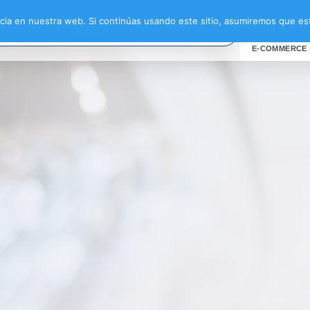
ia en nuestra web. Si continúas usando este sitio, asumiremos que est
E-COMMERCE