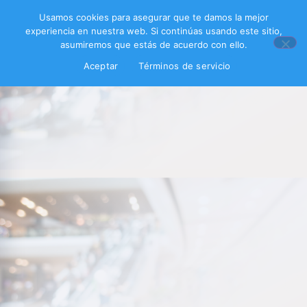
Usamos cookies para asegurar que te damos la mejor
experiencia en nuestra web. Si continúas usando este sitio,
asumiremos que estás de acuerdo con ello.
Aceptar
Términos de servicio