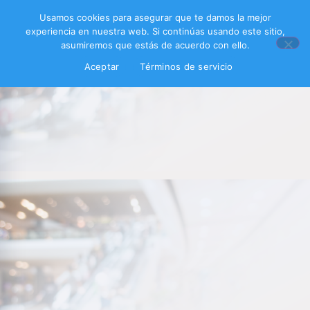
Usamos cookies para asegurar que te damos la mejor
experiencia en nuestra web. Si continúas usando este sitio,
asumiremos que estás de acuerdo con ello.
Aceptar
Términos de servicio