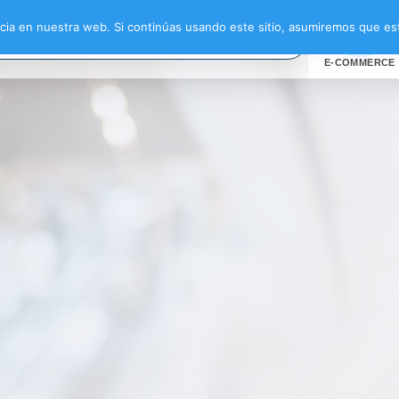
ia en nuestra web. Si continúas usando este sitio, asumiremos que est
E-COMMERCE