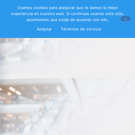
Usamos cookies para asegurar que te damos la mejor
experiencia en nuestra web. Si continúas usando este sitio,
asumiremos que estás de acuerdo con ello.
Aceptar
Términos de servicio