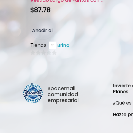
Vestido Largo de Puntos con Vo...
$
87.78
Añadir al
Brina
Tienda:
carrito
0
de
5
Invierte
Spacemall
Planes
comunidad
empresarial
¿Qué es
Hazte p