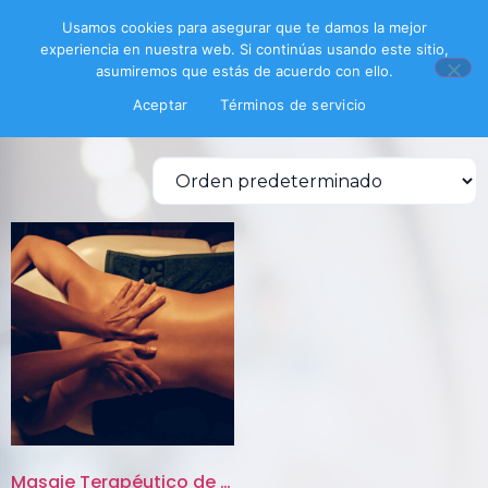
Inicio
/ Productos etiquetados “relax”
Usamos cookies para asegurar que te damos la mejor
experiencia en nuestra web. Si continúas usando este sitio,
relax
asumiremos que estás de acuerdo con ello.
Aceptar
Términos de servicio
Mostrando el único resultado
Masaje Terapéutico de 60 min