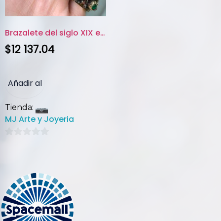
Brazalete del siglo XIX en oro...
$
12 137.04
Añadir al
Tienda:
carrito
MJ Arte y Joyeria
0
de
5