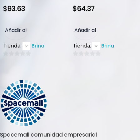
$
93.63
$
64.37
Añadir al
Añadir al
Brina
Brina
Tienda:
Tienda:
carrito
carrito
0
0
de
de
5
5
Spacemall comunidad empresarial