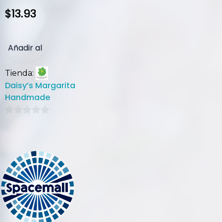
$
13.93
Añadir al
Tienda:
carrito
Daisy’s Margarita
Handmade
0
de
5