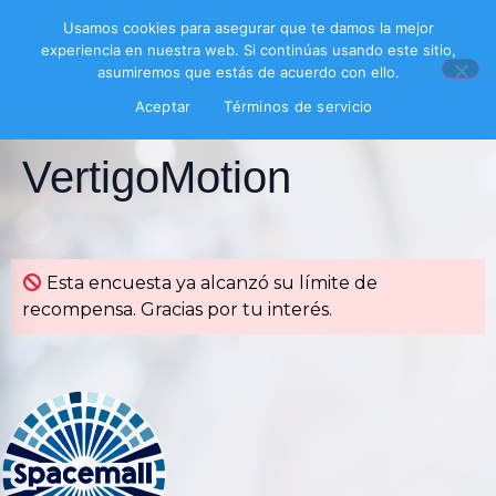
Usamos cookies para asegurar que te damos la mejor
experiencia en nuestra web. Si continúas usando este sitio,
asumiremos que estás de acuerdo con ello.
Aceptar
Términos de servicio
Encuesta
VertigoMotion
Esta encuesta ya alcanzó su límite de
recompensa. Gracias por tu interés.