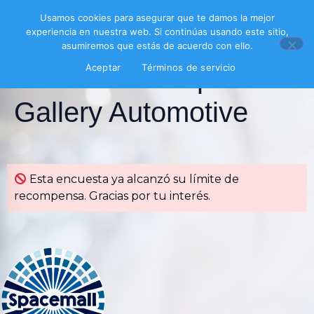
Usamos cookies para asegurar que te damos la mejor
experiencia en nuestra web. Si continúas usando este sitio,
asumiremos que estás de acuerdo con ello.
Aceptar
Términos de servicio
Encuesta Europe
Gallery Automotive
Esta encuesta ya alcanzó su límite de
recompensa. Gracias por tu interés.