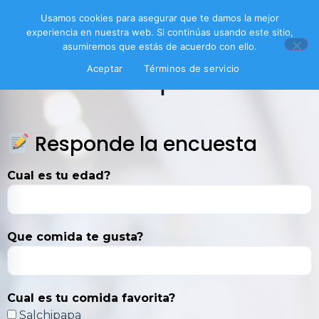
Usamos cookies para asegurar que te damos la mejor
experiencia en nuestra web. Si continúas usando este sitio,
asumiremos que estás de acuerdo con ello.
Aceptar
Términos de servicio
Encuesta EpicEra
Responde la encuesta
Cual es tu edad?
Que comida te gusta?
Cual es tu comida favorita?
Salchipapa