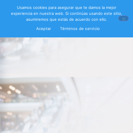
Usamos cookies para asegurar que te damos la mejor
experiencia en nuestra web. Si continúas usando este sitio,
asumiremos que estás de acuerdo con ello.
Aceptar
Términos de servicio