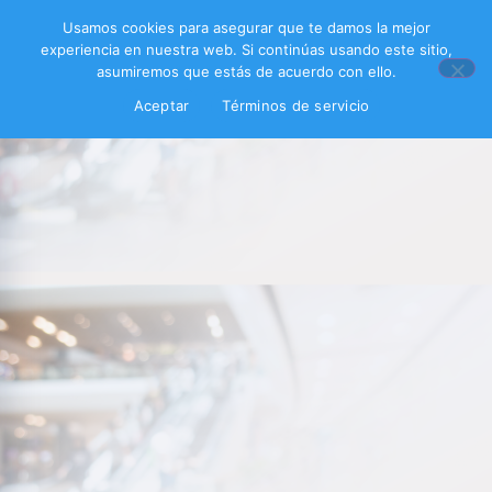
Usamos cookies para asegurar que te damos la mejor
experiencia en nuestra web. Si continúas usando este sitio,
asumiremos que estás de acuerdo con ello.
Aceptar
Términos de servicio