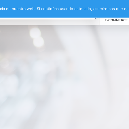
ia en nuestra web. Si continúas usando este sitio, asumiremos que est
E-COMMERCE