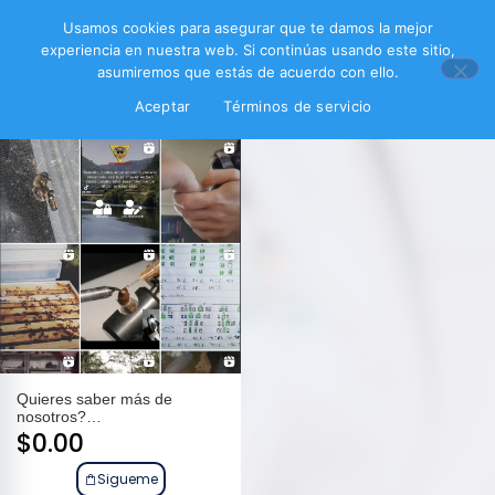
Filtrar productos
Usamos cookies para asegurar que te damos la mejor
experiencia en nuestra web. Si continúas usando este sitio,
asumiremos que estás de acuerdo con ello.
Aceptar
Términos de servicio
Quieres saber más de
nosotros?…
$
0.00
Sigueme