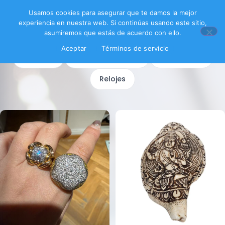
Filtrar productos
Usamos cookies para asegurar que te damos la mejor
experiencia en nuestra web. Si continúas usando este sitio,
asumiremos que estás de acuerdo con ello.
SUBCATEGORÍAS
Aceptar
Términos de servicio
Bisutería
Joyería artesanal
Joyería fina
Relojes