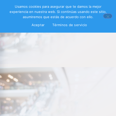
Usamos cookies para asegurar que te damos la mejor
experiencia en nuestra web. Si continúas usando este sitio,
asumiremos que estás de acuerdo con ello.
Aceptar
Términos de servicio