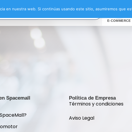
ia en nuestra web. Si continúas usando este sitio, asumiremos que est
E-COMMERCE
 en Spacemall
Política de Empresa
Términos y condiciones
 SpaceMall?
Aviso Legal
romotor