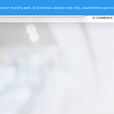
ia en nuestra web. Si continúas usando este sitio, asumiremos que est
E-COMMERCE