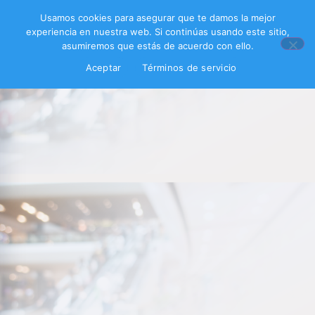
Usamos cookies para asegurar que te damos la mejor
experiencia en nuestra web. Si continúas usando este sitio,
asumiremos que estás de acuerdo con ello.
Aceptar
Términos de servicio